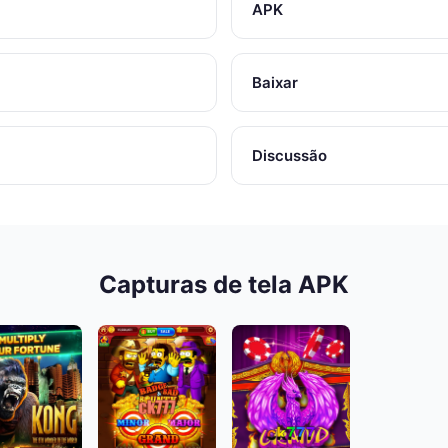
APK
Baixar
Discussão
Capturas de tela APK