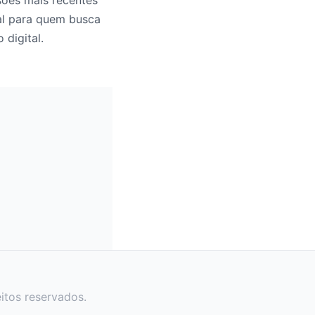
eal para quem busca
 digital.
itos reservados.