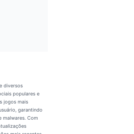
e diversos
ciais populares e
s jogos mais
usuário, garantindo
s e malwares. Com
atualizações
sões mais recentes