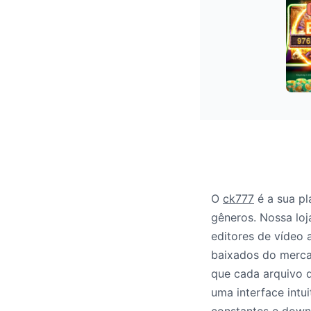
O
ck777
é a sua pl
gêneros. Nossa loj
editores de vídeo 
baixados do merc
que cada arquivo d
uma interface intu
constantes e down