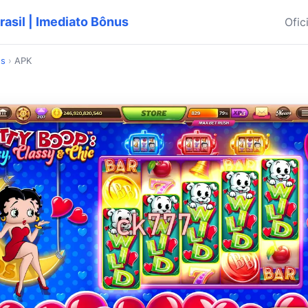
rasil | Imediato Bônus
Ofic
us
›
APK