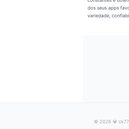
dos seus apps favo
variedade, confiabi
© 2026 💎 ck777