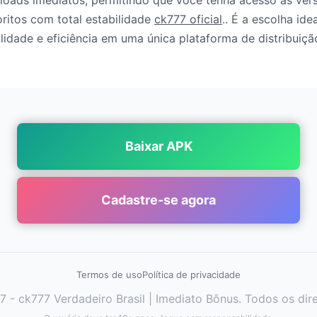
ritos com total estabilidade
ck777 oficial
.. É a escolha id
lidade e eficiência em uma única plataforma de distribuição
Baixar APK
Cadastre-se agora
Termos de uso
Política de privacidade
 - ck777 Verdadeiro Brasil | Imediato Bônus. Todos os dire