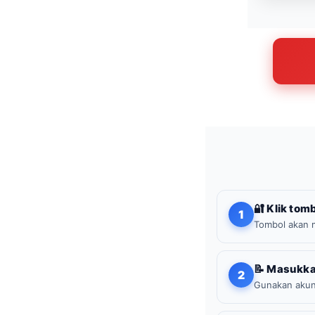
🔐 Klik tom
1
Tombol akan m
📝 Masukk
2
Gunakan akun 