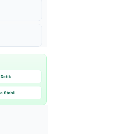
 Detik
a Stabil