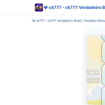
💎 ck777 - ck777 Verdadeiro B
💎 ck777 - ck777 Verdadeiro Brasil | Imediato Bôn