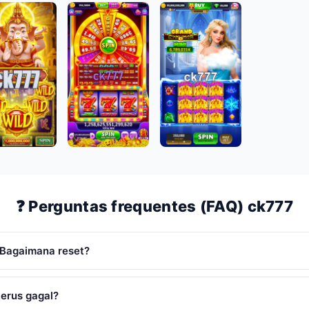
❓ Perguntas frequentes (FAQ) ck777
Bagaimana reset?
terus gagal?