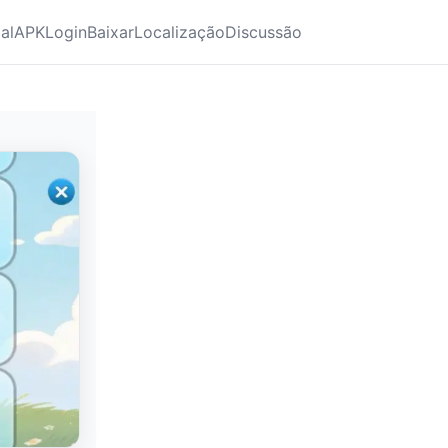
ial
APK
Login
Baixar
Localização
Discussão