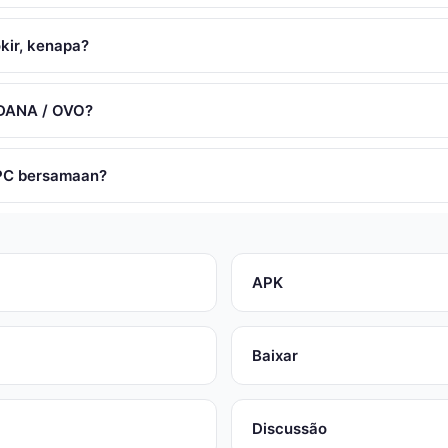
kir, kenapa?
i DANA / OVO?
 PC bersamaan?
APK
Baixar
Discussão