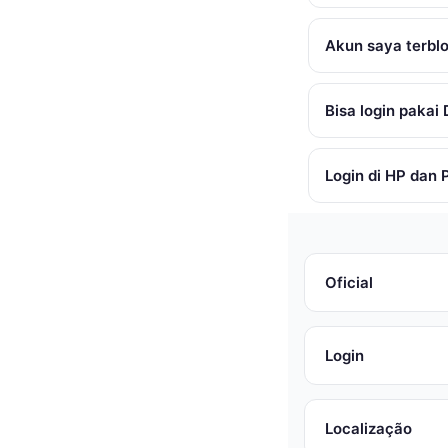
Akun saya terblo
Bisa login paka
Login di HP dan
Oficial
Login
Localização