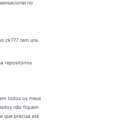
sensacional no
no ck777 tem uns
a repositórios
o em todos os meus
 dados não fiquem
be que precisa até