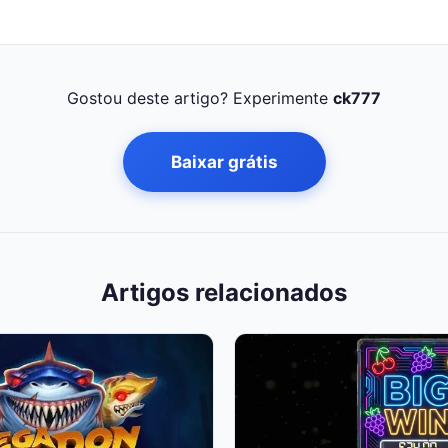
Gostou deste artigo? Experimente
ck777
Baixar grátis
Artigos relacionados