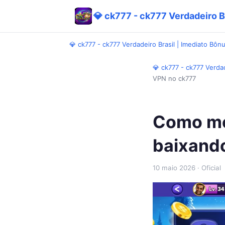
💎 ck777 - ck777 Verdadeiro B
💎 ck777 - ck777 Verdadeiro Brasil | Imediato Bôn
💎 ck777 - ck777 Verdad
VPN no ck777
Como me
baixand
10 maio 2026
· Oficial