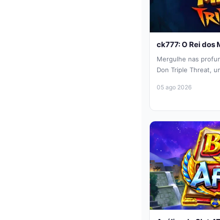
ck777: O Rei dos
Mergulhe nas profu
Don Triple Threat, u
reino subaquático ck
05 ago 2026