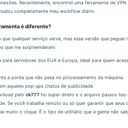
conexões. Recentemente, encontrei uma ferramenta de VPN 
udou completamente meu workflow diário.
ramenta é diferente?
 que qualquer serviço serve, mas essa versão que peguei 
cos que me surpreenderam:
a para servidores dos EUA e Europa, ideal para quem acess
onta a ponta que não pesa no processamento da máquina.
sem aqueles pop-ups chatos de publicidade.
wnload pelo
ck777
foi super direto e o arquivo passou lis
ade. Se você trabalha remoto ou só quer garantir que seus
le muito o clique. É o tipo de utilitário que a gente não sa